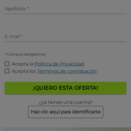
Apellidos
*
E-mail
*
* Campos obligatorios
Acepta la
Política de Privacidad
Acepta los
Términos de contratación
¡QUIERO ESTA OFERTA!
¿ya tienes una cuenta?
Haz clic aquí para identificarte