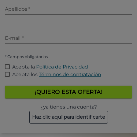
Apellidos
*
E-mail
*
* Campos obligatorios
Acepta la
Política de Privacidad
Acepta los
Términos de contratación
¡QUIERO ESTA OFERTA!
¿ya tienes una cuenta?
Haz clic aquí para identificarte