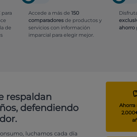
€
para
Accede a más de
150
Disfrut
ece
comparadores
de productos y
exclusi
da de
servicios con información
ahorro
es
imparcial para elegir mejor.
e respaldan
años, defendiendo
Ahorra
2.000
dor.
a
 consumo, luchamos cada día