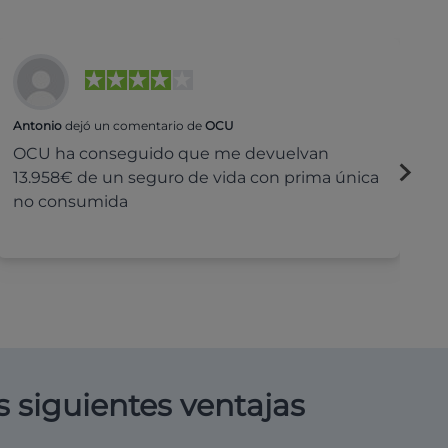
Antonio
dejó un comentario de
OCU
Na
OCU ha conseguido que me devuelvan
H
13.958€ de un seguro de vida con prima única
c
no consumida
s siguientes ventajas