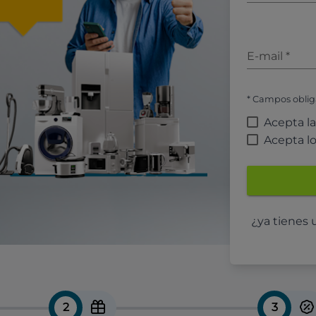
E-mail
*
* Campos oblig
Acepta l
Acepta l
¿ya tienes
2
3