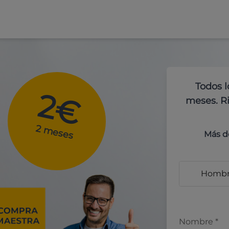
Todos l
2€
meses. Ri
2 meses
Más d
Homb
Nombre
*