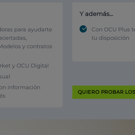
Y además...
oras para ayudarte
Con OCU Plus t
acertadas,
tu disposición
 Modelos y contratos
ket y OCU Digital
sual
con información
QUIERO PROBAR LOS 
rés