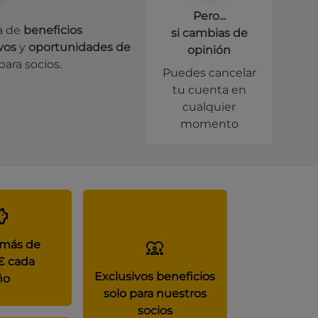
Pero...
a de
beneficios
si cambias de
vos
y
oportunidades de
opinión
para socios.
Puedes cancelar
tu cuenta en
cualquier
momento
 más de
€ cada
Exclusivos beneficios
ño
solo para nuestros
socios