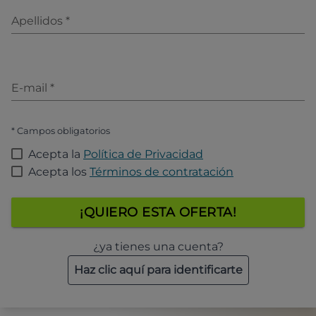
Apellidos
*
E-mail
*
* Campos obligatorios
Acepta la
Política de Privacidad
Acepta los
Términos de contratación
¡QUIERO ESTA OFERTA!
¿ya tienes una cuenta?
Haz clic aquí para identificarte