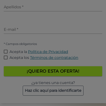
Apellidos
*
E-mail
*
* Campos obligatorios
Acepta la
Política de Privacidad
Acepta los
Términos de contratación
¡QUIERO ESTA OFERTA!
¿ya tienes una cuenta?
Haz clic aquí para identificarte