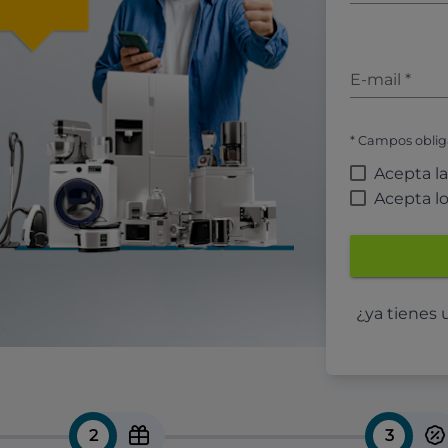
E-mail
*
* Campos oblig
Acepta l
Acepta l
¿ya tienes
2
3