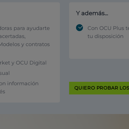
Y además...
oras para ayudarte
Con OCU Plus t
acertadas,
tu disposición
 Modelos y contratos
ket y OCU Digital
sual
con información
QUIERO PROBAR LOS 
rés