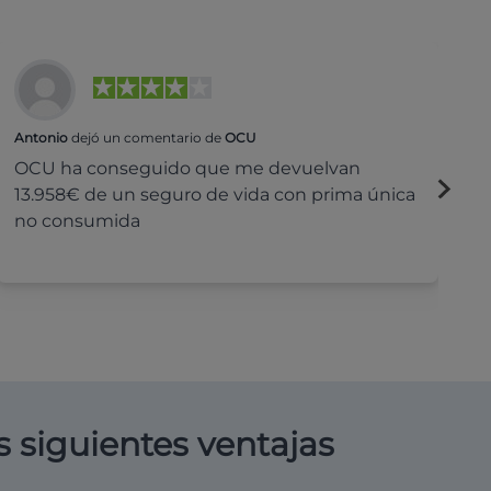
Antonio
dejó un comentario de
OCU
Na
OCU ha conseguido que me devuelvan
H
13.958€ de un seguro de vida con prima única
c
no consumida
s siguientes ventajas