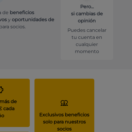
Pero...
a de
beneficios
si cambias de
vos
y
oportunidades de
opinión
para socios.
Puedes cancelar
tu cuenta en
cualquier
momento
 más de
€ cada
Exclusivos beneficios
ño
solo para nuestros
socios