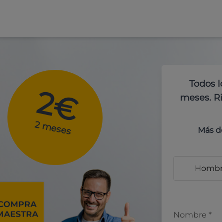
Todos l
2€
meses. Ri
2 meses
Más d
Homb
Nombre
*