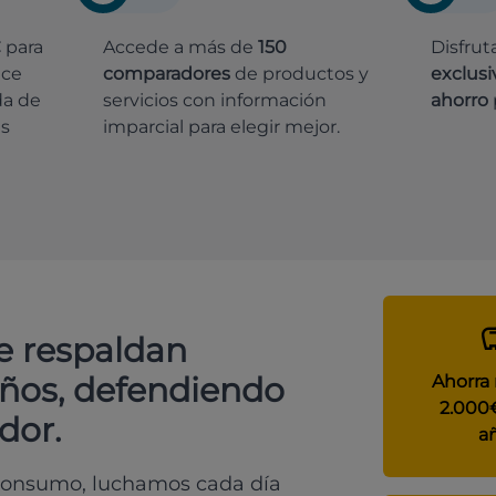
€
para
Accede a más de
150
Disfrut
ece
comparadores
de productos y
exclusi
da de
servicios con información
ahorro
es
imparcial para elegir mejor.
e respaldan
años, defendiendo
Ahorra
2.000
dor.
a
 consumo, luchamos cada día