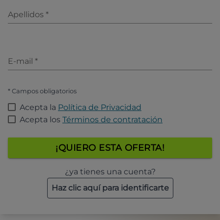
Apellidos
*
E-mail
*
* Campos obligatorios
Acepta la
Política de Privacidad
Acepta los
Términos de contratación
¡QUIERO ESTA OFERTA!
¿ya tienes una cuenta?
Haz clic aquí para identificarte