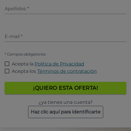
Apellidos
*
E-mail
*
* Campos obligatorios
Acepta la
Política de Privacidad
Acepta los
Términos de contratación
¡QUIERO ESTA OFERTA!
¿ya tienes una cuenta?
Haz clic aquí para identificarte