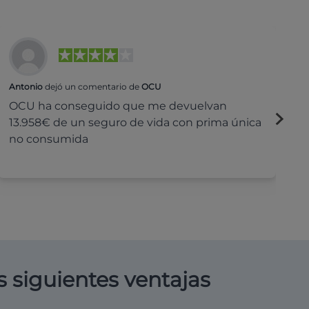
Antonio
dejó un comentario de
OCU
Na
OCU ha conseguido que me devuelvan
H
13.958€ de un seguro de vida con prima única
c
no consumida
s siguientes ventajas