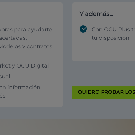
Y además...
oras para ayudarte
Con OCU Plus t
acertadas,
tu disposición
 Modelos y contratos
ket y OCU Digital
sual
con información
QUIERO PROBAR LOS 
rés