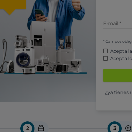
E-mail
*
* Campos oblig
Acepta l
Acepta l
¿ya tienes
2
3