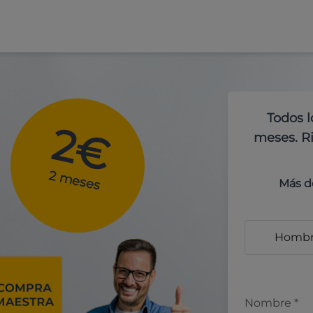
Todos l
2€
meses. Ri
2 meses
Más d
Homb
Nombre
*