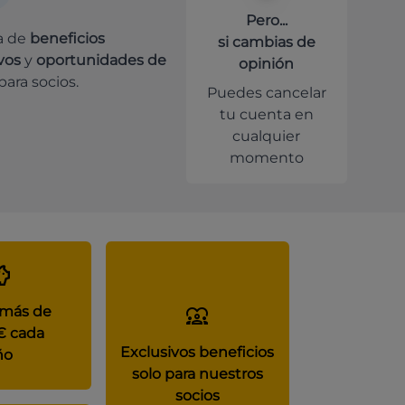
Pero...
a de
beneficios
si cambias de
vos
y
oportunidades de
opinión
para socios.
Puedes cancelar
tu cuenta en
cualquier
momento
 más de
€ cada
Exclusivos beneficios
ño
solo para nuestros
socios