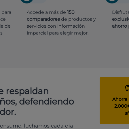
€
para
Accede a más de
150
Disfrut
ece
comparadores
de productos y
exclusi
da de
servicios con información
ahorro
es
imparcial para elegir mejor.
e respaldan
años, defendiendo
Ahorra
2.000
dor.
a
 consumo, luchamos cada día