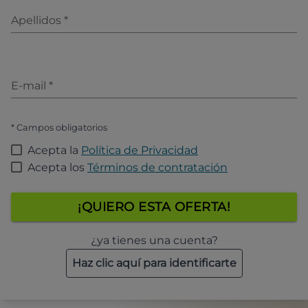
Apellidos
*
E-mail
*
* Campos obligatorios
Acepta la
Política de Privacidad
Acepta los
Términos de contratación
¡QUIERO ESTA OFERTA!
¿ya tienes una cuenta?
Haz clic aquí para identificarte