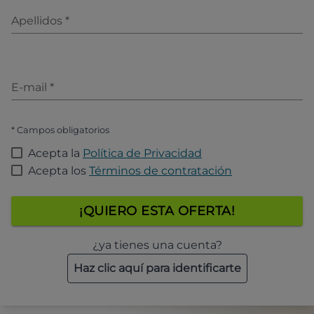
Apellidos
*
E-mail
*
* Campos obligatorios
Acepta la
Política de Privacidad
Acepta los
Términos de contratación
¡QUIERO ESTA OFERTA!
¿ya tienes una cuenta?
Haz clic aquí para identificarte