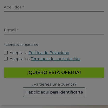
Apellidos
*
E-mail
*
* Campos obligatorios
Acepta la
Política de Privacidad
Acepta los
Términos de contratación
¡QUIERO ESTA OFERTA!
¿ya tienes una cuenta?
Haz clic aquí para identificarte