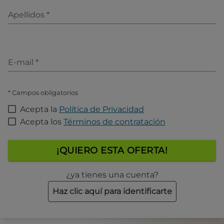
Apellidos
*
E-mail
*
* Campos obligatorios
Acepta la
Política de Privacidad
Acepta los
Términos de contratación
¡QUIERO ESTA OFERTA!
¿ya tienes una cuenta?
Haz clic aquí para identificarte