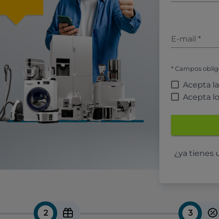
E-mail
*
* Campos oblig
Acepta l
Acepta l
¿ya tienes
2
3