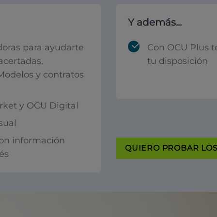
Y además...
oras para ayudarte
Con OCU Plus t
acertadas,
tu disposición
 Modelos y contratos
ket y OCU Digital
sual
con información
QUIERO PROBAR LOS 
rés