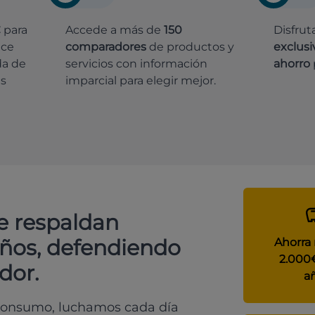
€
para
Accede a más de
150
Disfrut
ece
comparadores
de productos y
exclusi
da de
servicios con información
ahorro
es
imparcial para elegir mejor.
e respaldan
años, defendiendo
Ahorra
2.000
dor.
a
 consumo, luchamos cada día