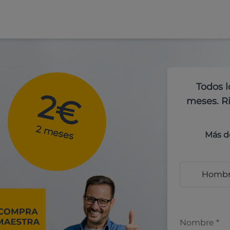
Todos l
2€
meses. Ri
2 meses
Más d
Homb
Nombre
*