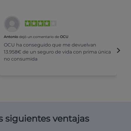
Antonio
dejó un comentario de
OCU
Na
OCU ha conseguido que me devuelvan
H
13.958€ de un seguro de vida con prima única
c
no consumida
s siguientes ventajas