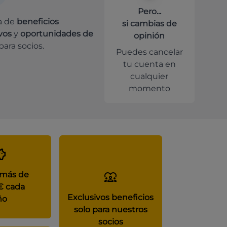
Pero...
a de
beneficios
si cambias de
vos
y
oportunidades de
opinión
para socios.
Puedes cancelar
tu cuenta en
cualquier
momento
 más de
€ cada
Exclusivos beneficios
ño
solo para nuestros
socios