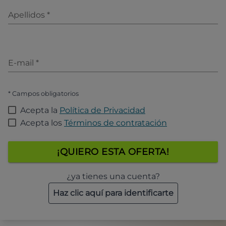
Apellidos
*
E-mail
*
* Campos obligatorios
Acepta la
Política de Privacidad
Acepta los
Términos de contratación
¡QUIERO ESTA OFERTA!
¿ya tienes una cuenta?
Haz clic aquí para identificarte