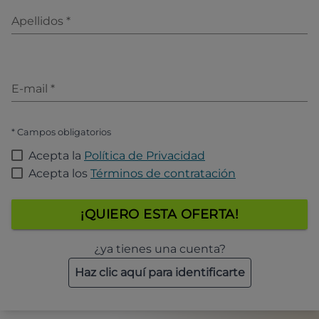
Apellidos
*
E-mail
*
* Campos obligatorios
Acepta la
Política de Privacidad
Acepta los
Términos de contratación
¡QUIERO ESTA OFERTA!
¿ya tienes una cuenta?
Haz clic aquí para identificarte