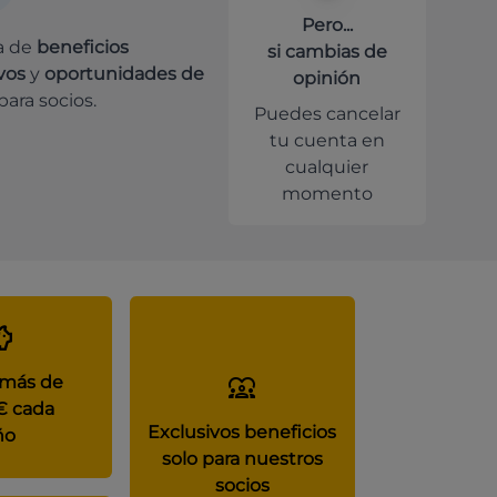
Pero...
a de
beneficios
si cambias de
vos
y
oportunidades de
opinión
para socios.
Puedes cancelar
tu cuenta en
cualquier
momento
 más de
€ cada
Exclusivos beneficios
ño
solo para nuestros
socios