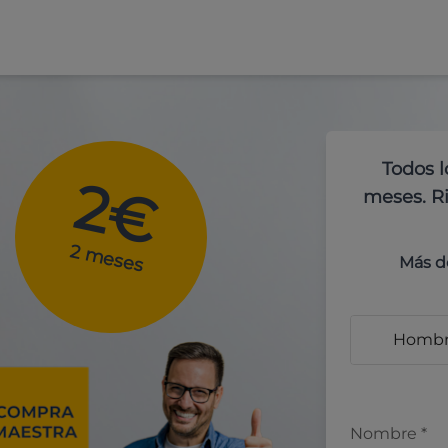
Todos l
2€
meses. Ri
2 meses
Más d
Homb
Nombre
*