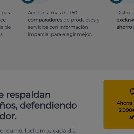
€
para
Accede a más de
150
Disfrut
ece
comparadores
de productos y
exclusi
da de
servicios con información
ahorro
es
imparcial para elegir mejor.
e respaldan
años, defendiendo
Ahorra
2.000
dor.
a
 consumo, luchamos cada día