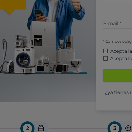
E-mail
*
* Campos oblig
Acepta l
Acepta l
¿ya tienes
2
3