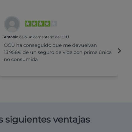
Antonio
dejó un comentario de
OCU
Na
OCU ha conseguido que me devuelvan
H
13.958€ de un seguro de vida con prima única
c
no consumida
s siguientes ventajas