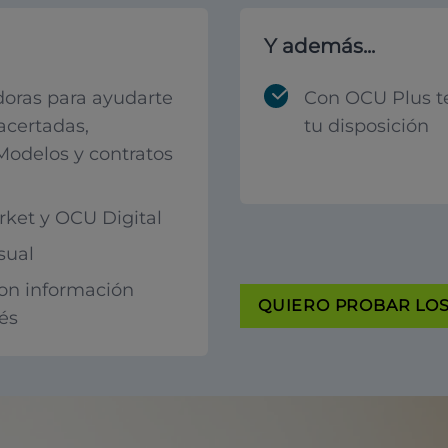
Y además...
oras para ayudarte
Con OCU Plus t
acertadas,
tu disposición
 Modelos y contratos
ket y OCU Digital
sual
con información
QUIERO PROBAR LOS 
rés