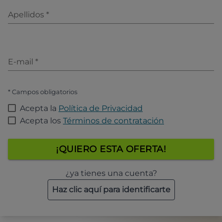
Apellidos
*
E-mail
*
* Campos obligatorios
Acepta la
Política de Privacidad
Acepta los
Términos de contratación
¡QUIERO ESTA OFERTA!
¿ya tienes una cuenta?
Haz clic aquí para identificarte