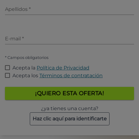
Apellidos
*
E-mail
*
* Campos obligatorios
Acepta la
Política de Privacidad
Acepta los
Términos de contratación
¡QUIERO ESTA OFERTA!
¿ya tienes una cuenta?
Haz clic aquí para identificarte