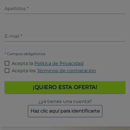
Apellidos
*
E-mail
*
* Campos obligatorios
Acepta la
Política de Privacidad
Acepta los
Términos de contratación
¡QUIERO ESTA OFERTA!
¿ya tienes una cuenta?
Haz clic aquí para identificarte