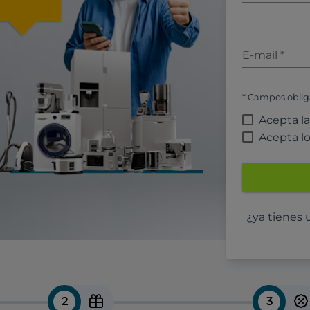
E-mail
*
* Campos oblig
Acepta l
Acepta l
¿ya tienes
2
3