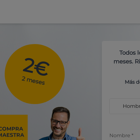
Todos l
2€
meses. Ri
2 meses
Más d
Homb
Nombre
*