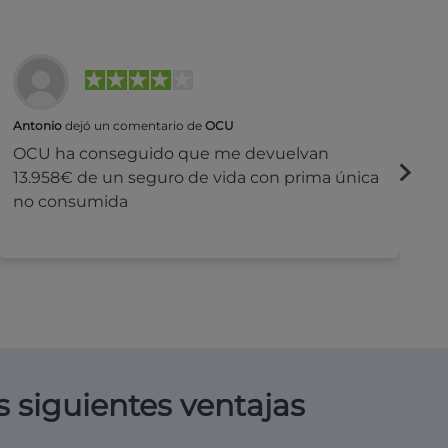
Antonio
dejó un comentario de
OCU
Na
OCU ha conseguido que me devuelvan
H
13.958€ de un seguro de vida con prima única
c
no consumida
s siguientes ventajas