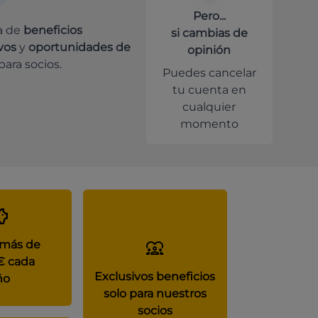
Pero...
a de
beneficios
si cambias de
vos
y
oportunidades de
opinión
para socios.
Puedes cancelar
tu cuenta en
cualquier
momento
 más de
€ cada
Exclusivos beneficios
ño
solo para nuestros
socios