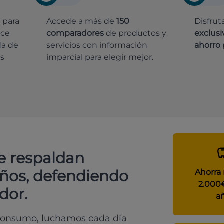
€
para
Accede a más de
150
Disfrut
ece
comparadores
de productos y
exclusi
da de
servicios con información
ahorro
es
imparcial para elegir mejor.
e respaldan
años, defendiendo
Ahorra
2.000
dor.
a
 consumo, luchamos cada día