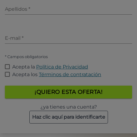
Apellidos
*
E-mail
*
* Campos obligatorios
Acepta la
Política de Privacidad
Acepta los
Términos de contratación
¡QUIERO ESTA OFERTA!
¿ya tienes una cuenta?
Haz clic aquí para identificarte