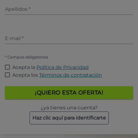
Apellidos
*
E-mail
*
* Campos obligatorios
Acepta la
Política de Privacidad
Acepta los
Términos de contratación
¡QUIERO ESTA OFERTA!
¿ya tienes una cuenta?
Haz clic aquí para identificarte