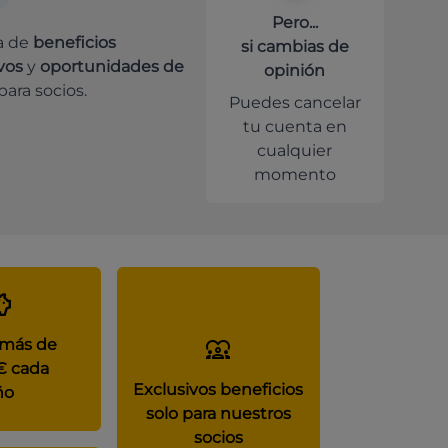
Pero...
a de
beneficios
si cambias de
vos
y
oportunidades de
opinión
para socios.
Puedes cancelar
tu cuenta en
cualquier
momento
 más de
€ cada
Exclusivos beneficios
ño
solo para nuestros
socios