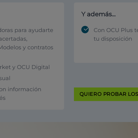
Y además...
oras para ayudarte
Con OCU Plus t
acertadas,
tu disposición
 Modelos y contratos
ket y OCU Digital
sual
con información
QUIERO PROBAR LOS 
rés