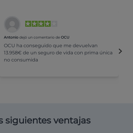
Antonio
dejó un comentario de
OCU
Na
OCU ha conseguido que me devuelvan
H
13.958€ de un seguro de vida con prima única
c
no consumida
s siguientes ventajas