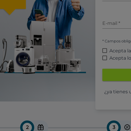
E-mail
*
* Campos oblig
Acepta l
Acepta l
¿ya tienes
2
3