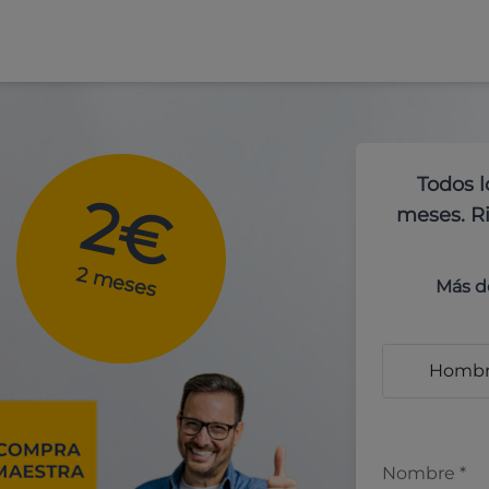
Todos l
2€
meses. Ri
2 meses
Más d
Homb
Nombre
*