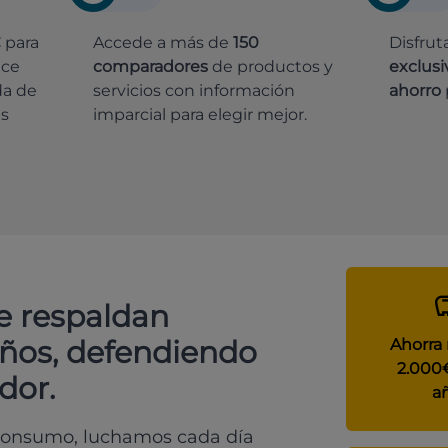
€
para
Accede a más de
150
Disfrut
ece
comparadores
de productos y
exclusi
da de
servicios con información
ahorro
es
imparcial para elegir mejor.
e respaldan
años, defendiendo
Ahorra
2.000
dor.
a
 consumo, luchamos cada día