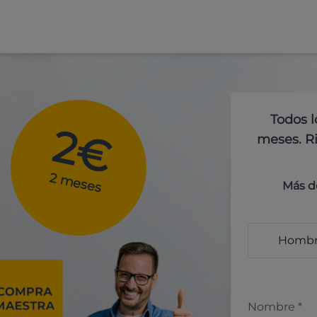
Todos l
2€
meses. Ri
2 meses
Más d
Homb
Nombre
*