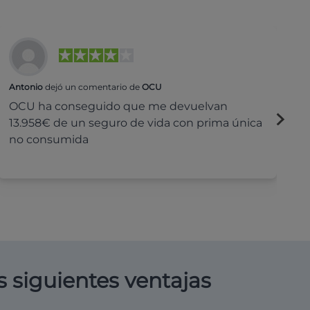
Antonio
dejó un comentario de
OCU
Na
OCU ha conseguido que me devuelvan
H
13.958€ de un seguro de vida con prima única
c
no consumida
s siguientes ventajas