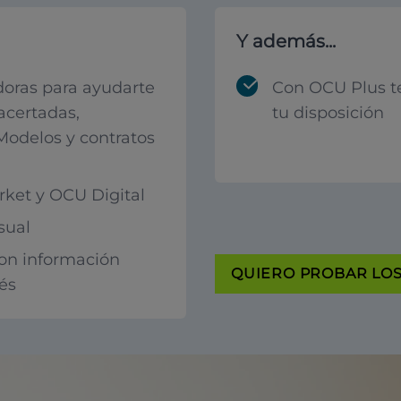
Y además...
oras para ayudarte
Con OCU Plus t
acertadas,
tu disposición
 Modelos y contratos
ket y OCU Digital
sual
con información
QUIERO PROBAR LOS 
rés