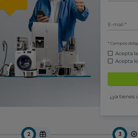
E-mail
*
* Campos oblig
Acepta l
Acepta l
¿ya tienes
2
3