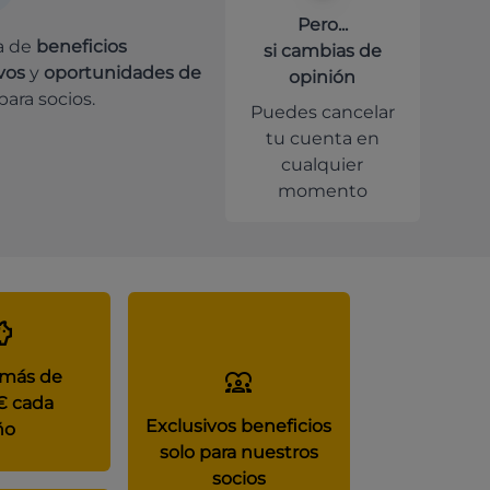
Pero...
a de
beneficios
si cambias de
vos
y
oportunidades de
opinión
para socios.
Puedes cancelar
tu cuenta en
cualquier
momento
 más de
€ cada
Exclusivos beneficios
ño
solo para nuestros
socios