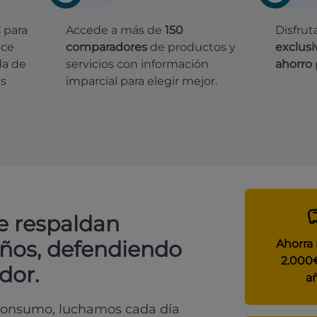
€
para
Accede a más de
150
Disfrut
ece
comparadores
de productos y
exclusi
da de
servicios con información
ahorro
es
imparcial para elegir mejor.
e respaldan
años, defendiendo
Ahorra
2.000
dor.
a
 consumo, luchamos cada día