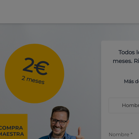
Todos l
2€
meses. Ri
2 meses
Más d
Homb
Nombre
*