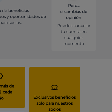
Pero...
a de
beneficios
si cambias de
vos
y
oportunidades de
opinión
para socios.
Puedes cancelar
tu cuenta en
cualquier
momento
 más de
€ cada
Exclusivos beneficios
ño
solo para nuestros
socios