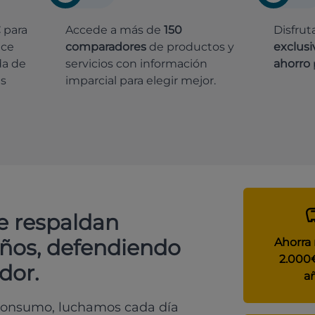
€
para
Accede a más de
150
Disfrut
ece
comparadores
de productos y
exclusi
da de
servicios con información
ahorro
es
imparcial para elegir mejor.
e respaldan
años, defendiendo
Ahorra
2.000
dor.
a
 consumo, luchamos cada día