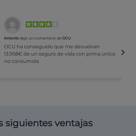
Antonio
dejó un comentario de
OCU
Na
OCU ha conseguido que me devuelvan
H
13.958€ de un seguro de vida con prima única
c
no consumida
s siguientes ventajas