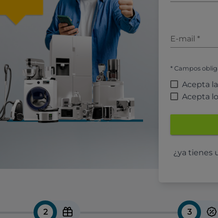
E-mail
*
* Campos oblig
Acepta l
Acepta l
¿ya tienes
2
3