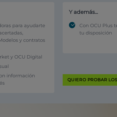
Y además...
oras para ayudarte
Con OCU Plus t
acertadas,
tu disposición
 Modelos y contratos
ket y OCU Digital
sual
con información
QUIERO PROBAR LOS 
rés