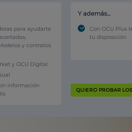
Y además...
oras para ayudarte
Con OCU Plus t
acertadas,
tu disposición
 Modelos y contratos
ket y OCU Digital
sual
con información
QUIERO PROBAR LOS 
rés