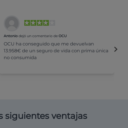
Antonio
dejó un comentario de
OCU
Na
OCU ha conseguido que me devuelvan
H
13.958€ de un seguro de vida con prima única
c
no consumida
s siguientes ventajas