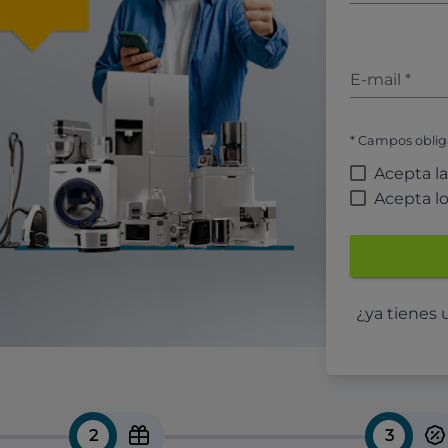
E-mail
*
* Campos oblig
Acepta l
Acepta l
¿ya tienes
2
3