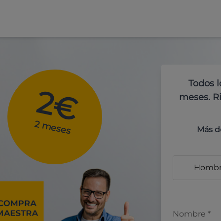
Todos l
2€
meses. Ri
2 meses
Más d
Homb
Nombre
*