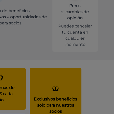
Pero...
a de
beneficios
si cambias de
vos
y
oportunidades de
opinión
para socios.
Puedes cancelar
tu cuenta en
cualquier
momento
 más de
€ cada
Exclusivos beneficios
ño
solo para nuestros
socios