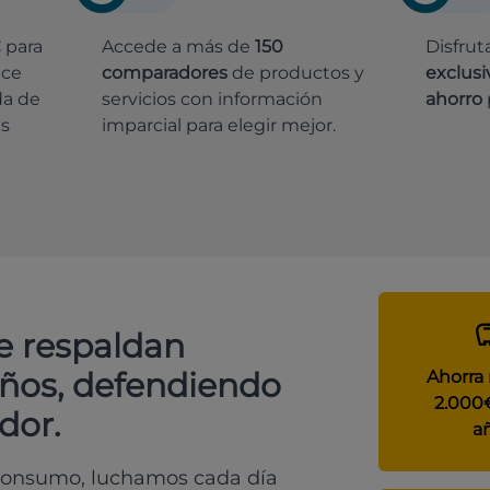
€
para
Accede a más de
150
Disfrut
ece
comparadores
de productos y
exclusi
da de
servicios con información
ahorro
es
imparcial para elegir mejor.
e respaldan
años, defendiendo
Ahorra
2.000
dor.
a
 consumo, luchamos cada día