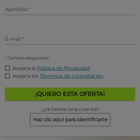
Apellidos
*
E-mail
*
* Campos obligatorios
Acepta la
Política de Privacidad
Acepta los
Términos de contratación
¡QUIERO ESTA OFERTA!
¿ya tienes una cuenta?
Haz clic aquí para identificarte