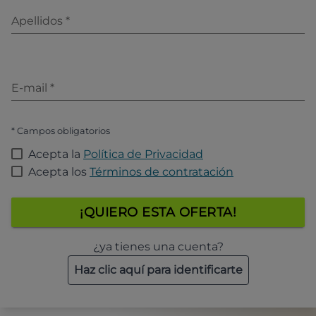
Apellidos
*
E-mail
*
* Campos obligatorios
Acepta la
Política de Privacidad
Acepta los
Términos de contratación
¡QUIERO ESTA OFERTA!
¿ya tienes una cuenta?
Haz clic aquí para identificarte