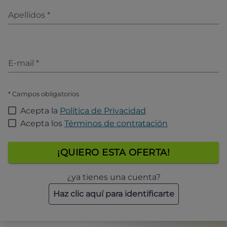
Apellidos
*
E-mail
*
* Campos obligatorios
Acepta la
Política de Privacidad
Acepta los
Términos de contratación
¡QUIERO ESTA OFERTA!
¿ya tienes una cuenta?
Haz clic aquí para identificarte