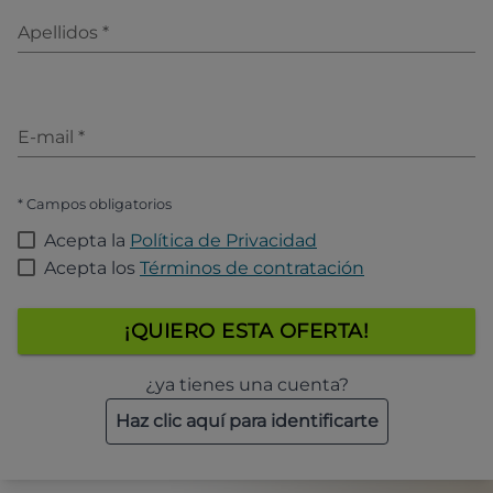
Apellidos
*
E-mail
*
* Campos obligatorios
Acepta la
Política de Privacidad
Acepta los
Términos de contratación
¡QUIERO ESTA OFERTA!
¿ya tienes una cuenta?
Haz clic aquí para identificarte