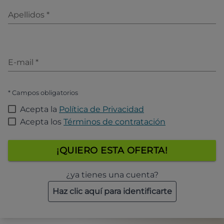
Apellidos
*
E-mail
*
* Campos obligatorios
Acepta la
Política de Privacidad
Acepta los
Términos de contratación
¡QUIERO ESTA OFERTA!
¿ya tienes una cuenta?
Haz clic aquí para identificarte