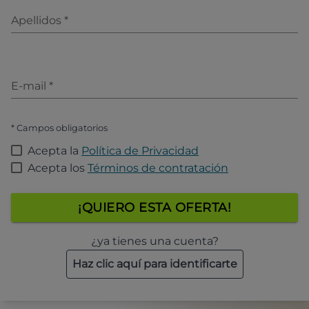
Apellidos
*
E-mail
*
* Campos obligatorios
Acepta la
Política de Privacidad
Acepta los
Términos de contratación
¡QUIERO ESTA OFERTA!
¿ya tienes una cuenta?
Haz clic aquí para identificarte