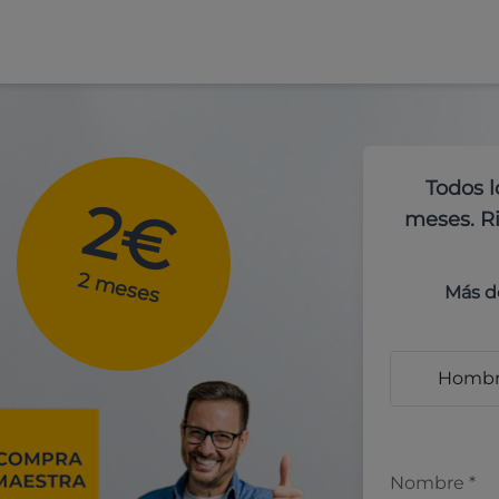
Todos l
2€
meses. Ri
2 meses
Más d
Homb
Nombre
*