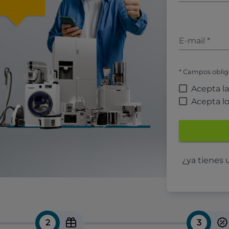
E-mail
*
* Campos oblig
Acepta l
Acepta l
¿ya tienes
2
3