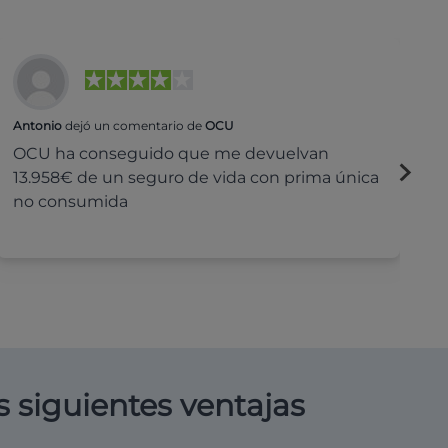
Antonio
dejó un comentario de
OCU
Na
OCU ha conseguido que me devuelvan
H
13.958€ de un seguro de vida con prima única
c
no consumida
s siguientes ventajas