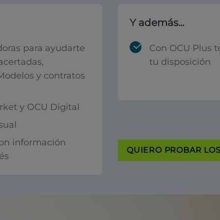
Y además...
oras para ayudarte
Con OCU Plus t
acertadas,
tu disposición
 Modelos y contratos
ket y OCU Digital
sual
con información
QUIERO PROBAR LOS 
rés