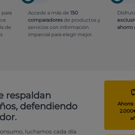
€
para
Accede a más de
150
Disfrut
ece
comparadores
de productos y
exclusi
da de
servicios con información
ahorro
es
imparcial para elegir mejor.
e respaldan
años, defendiendo
Ahorra
2.000
dor.
a
 consumo, luchamos cada día