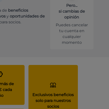
Pero...
a de
beneficios
si cambias de
vos
y
oportunidades de
opinión
para socios.
Puedes cancelar
tu cuenta en
cualquier
momento
 más de
€ cada
Exclusivos beneficios
ño
solo para nuestros
socios