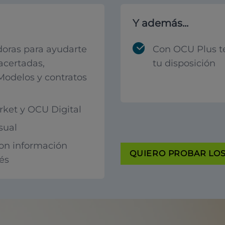
Y además...
oras para ayudarte
Con OCU Plus t
acertadas,
tu disposición
 Modelos y contratos
ket y OCU Digital
sual
con información
QUIERO PROBAR LOS 
rés