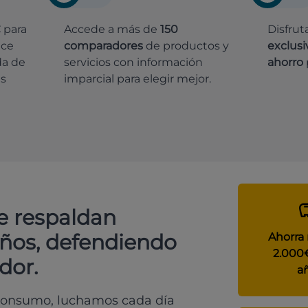
€
para
Accede a más de
150
Disfrut
ece
comparadores
de productos y
exclusi
da de
servicios con información
ahorro
es
imparcial para elegir mejor.
e respaldan
años, defendiendo
Ahorra
2.000
dor.
a
 consumo, luchamos cada día