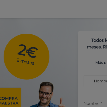
Todos l
2€
meses. Ri
2 meses
Más d
Homb
Nombre
*