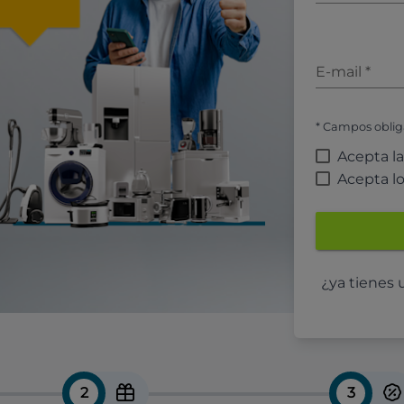
E-mail
*
* Campos oblig
Acepta l
Acepta l
¿ya tienes
2
3