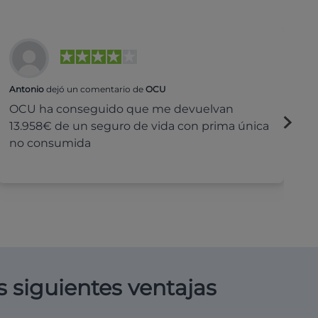
Antonio
dejó un comentario de
OCU
Na
OCU ha conseguido que me devuelvan
H
13.958€ de un seguro de vida con prima única
c
no consumida
s siguientes ventajas