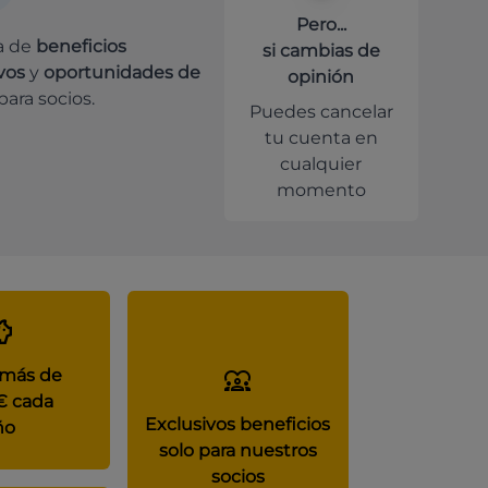
Pero...
a de
beneficios
si cambias de
vos
y
oportunidades de
opinión
para socios.
Puedes cancelar
tu cuenta en
cualquier
momento
 más de
€ cada
Exclusivos beneficios
ño
solo para nuestros
socios