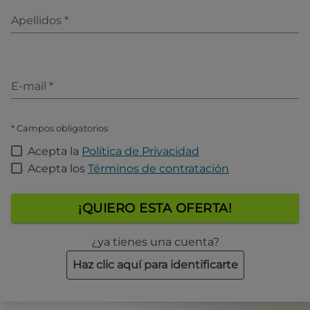
Apellidos
*
E-mail
*
* Campos obligatorios
Acepta la
Política de Privacidad
Acepta los
Términos de contratación
¡QUIERO ESTA OFERTA!
¿ya tienes una cuenta?
Haz clic aquí para identificarte