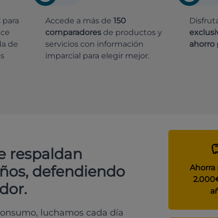
€
para
Accede a más de
150
Disfrut
ece
comparadores
de productos y
exclusi
da de
servicios con información
ahorro
es
imparcial para elegir mejor.
e respaldan
años, defendiendo
Ahorra
2.000
dor.
a
 consumo, luchamos cada día