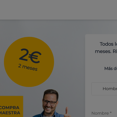
Todos l
2€
meses. Ri
2 meses
Más d
Homb
Nombre
*