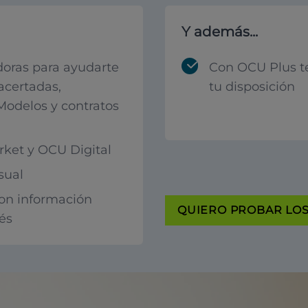
Y además...
oras para ayudarte
Con OCU Plus t
acertadas,
tu disposición
 Modelos y contratos
ket y OCU Digital
sual
con información
QUIERO PROBAR LOS 
rés