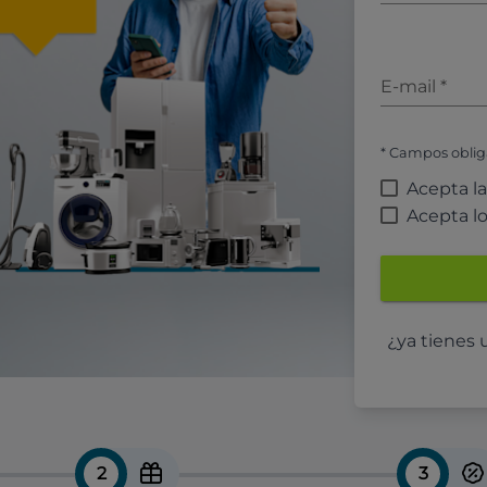
E-mail
*
* Campos oblig
Acepta l
Acepta l
¿ya tienes
2
3