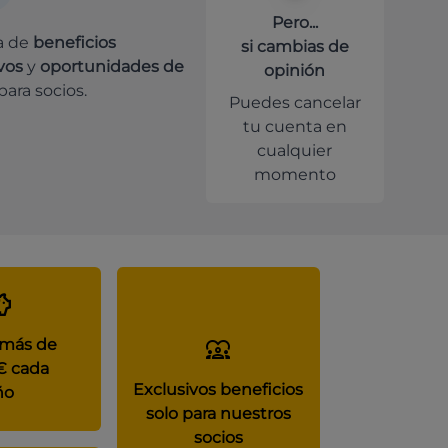
Pero...
a de
beneficios
si cambias de
vos
y
oportunidades de
opinión
para socios.
Puedes cancelar
tu cuenta en
cualquier
momento
 más de
€ cada
Exclusivos beneficios
ño
solo para nuestros
socios