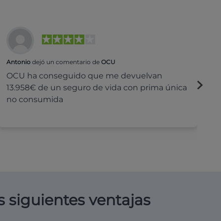
Antonio
dejó un comentario de
OCU
Na
OCU ha conseguido que me devuelvan
H
13.958€ de un seguro de vida con prima única
c
no consumida
s siguientes ventajas