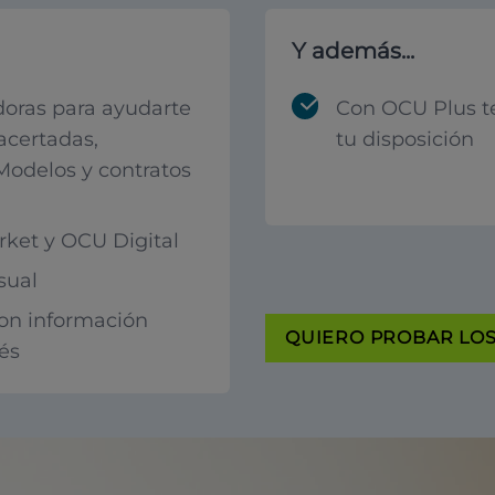
Y además...
oras para ayudarte
Con OCU Plus t
acertadas,
tu disposición
 Modelos y contratos
ket y OCU Digital
sual
con información
QUIERO PROBAR LOS 
rés