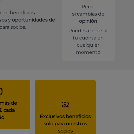
Pero...
a de
beneficios
si cambias de
vos
y
oportunidades de
opinión
para socios.
Puedes cancelar
tu cuenta en
cualquier
momento
 más de
€ cada
Exclusivos beneficios
ño
solo para nuestros
socios