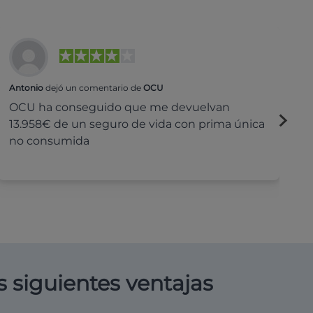
Antonio
dejó un comentario de
OCU
Na
OCU ha conseguido que me devuelvan
H
13.958€ de un seguro de vida con prima única
c
no consumida
s siguientes ventajas