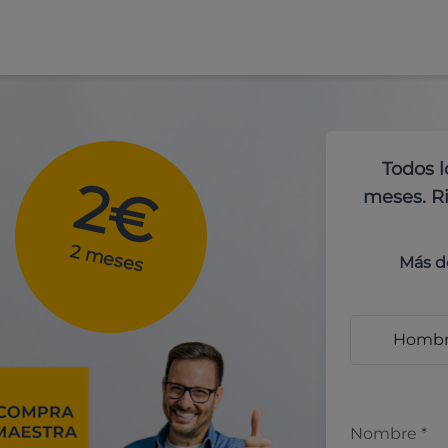
Todos l
2€
meses. Ri
2 meses
Más d
Homb
Nombre
*