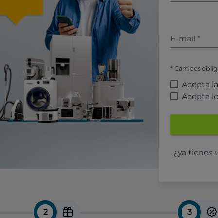
E-mail
*
* Campos oblig
Acepta l
Acepta l
¿ya tienes
2
3