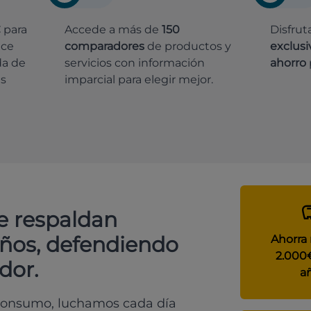
€
para
Accede a más de
150
Disfrut
ece
comparadores
de productos y
exclusi
da de
servicios con información
ahorro
es
imparcial para elegir mejor.
e respaldan
años, defendiendo
Ahorra
2.000
dor.
a
 consumo, luchamos cada día