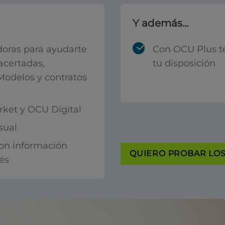
Y además...
oras para ayudarte
Con OCU Plus t
acertadas,
tu disposición
 Modelos y contratos
ket y OCU Digital
sual
con información
QUIERO PROBAR LOS 
rés