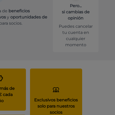
Pero...
a de
beneficios
si cambias de
vos
y
oportunidades de
opinión
para socios.
Puedes cancelar
tu cuenta en
cualquier
momento
 más de
€ cada
Exclusivos beneficios
ño
solo para nuestros
socios