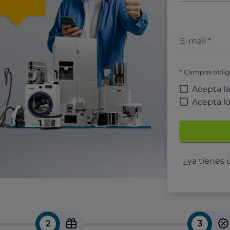
E-mail
*
* Campos oblig
Acepta l
Acepta l
¿ya tienes
2
3