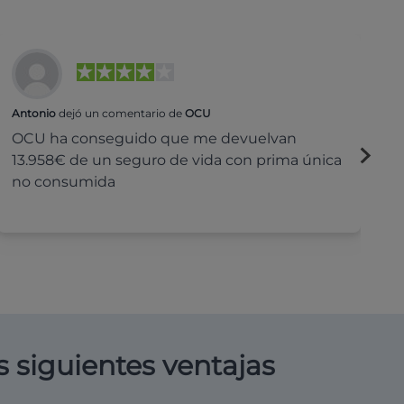
Antonio
dejó un comentario de
OCU
Na
OCU ha conseguido que me devuelvan
H
13.958€ de un seguro de vida con prima única
c
no consumida
s siguientes ventajas