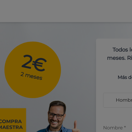
Todos l
2€
meses. Ri
2 meses
Más d
Homb
Nombre
*