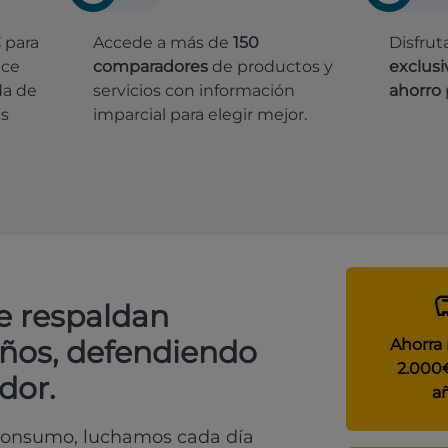
€
para
Accede a más de
150
Disfrut
ece
comparadores
de productos y
exclusi
da de
servicios con información
ahorro
es
imparcial para elegir mejor.
e respaldan
años, defendiendo
Ahorra
2.000
dor.
a
 consumo, luchamos cada día