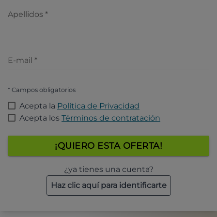
Apellidos
*
E-mail
*
* Campos obligatorios
Acepta la
Política de Privacidad
Acepta los
Términos de contratación
¡QUIERO ESTA OFERTA!
¿ya tienes una cuenta?
Haz clic aquí para identificarte