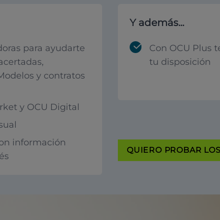
Y además...
oras para ayudarte
Con OCU Plus t
acertadas,
tu disposición
 Modelos y contratos
ket y OCU Digital
sual
con información
QUIERO PROBAR LOS 
rés