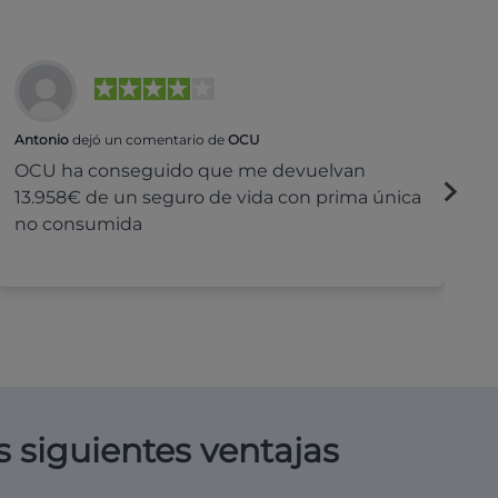
Antonio
dejó un comentario de
OCU
Na
OCU ha conseguido que me devuelvan
H
13.958€ de un seguro de vida con prima única
c
no consumida
s siguientes ventajas