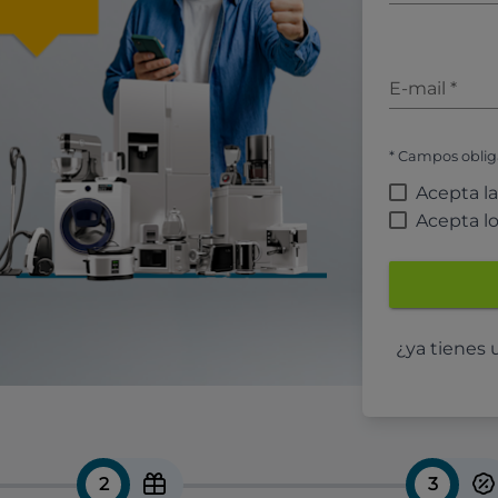
E-mail
*
* Campos oblig
Acepta l
Acepta l
¿ya tienes
2
3