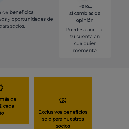
Pero...
a de
beneficios
si cambias de
vos
y
oportunidades de
opinión
para socios.
Puedes cancelar
tu cuenta en
cualquier
momento
 más de
€ cada
Exclusivos beneficios
ño
solo para nuestros
socios