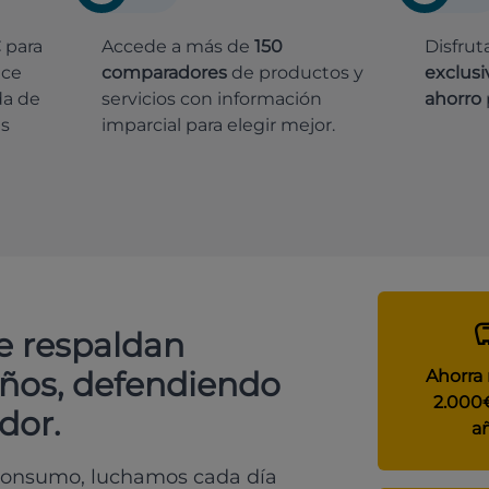
€
para
Accede a más de
150
Disfrut
ece
comparadores
de productos y
exclusi
da de
servicios con información
ahorro
es
imparcial para elegir mejor.
e respaldan
años, defendiendo
Ahorra
2.000
dor.
a
 consumo, luchamos cada día