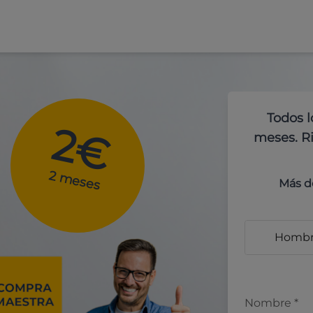
Todos l
2€
meses. Ri
2 meses
Más d
Homb
Nombre
*