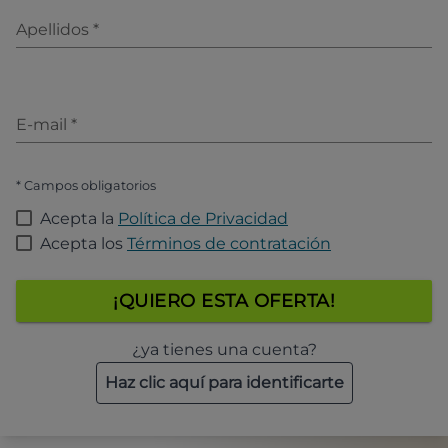
Apellidos
*
E-mail
*
* Campos obligatorios
Acepta la
Política de Privacidad
Acepta los
Términos de contratación
¡QUIERO ESTA OFERTA!
¿ya tienes una cuenta?
Haz clic aquí para identificarte