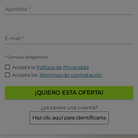
Apellidos
*
E-mail
*
* Campos obligatorios
Acepta la
Política de Privacidad
Acepta los
Términos de contratación
¡QUIERO ESTA OFERTA!
¿ya tienes una cuenta?
Haz clic aquí para identificarte