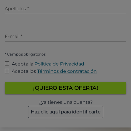
Apellidos
*
E-mail
*
* Campos obligatorios
Acepta la
Política de Privacidad
Acepta los
Términos de contratación
¡QUIERO ESTA OFERTA!
¿ya tienes una cuenta?
Haz clic aquí para identificarte