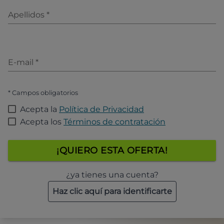
Apellidos
*
E-mail
*
* Campos obligatorios
Acepta la
Política de Privacidad
Acepta los
Términos de contratación
¡QUIERO ESTA OFERTA!
¿ya tienes una cuenta?
Haz clic aquí para identificarte