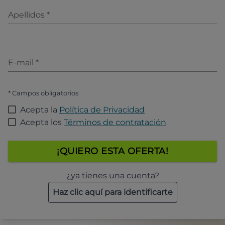
Apellidos
*
E-mail
*
* Campos obligatorios
Acepta la
Política de Privacidad
Acepta los
Términos de contratación
¡QUIERO ESTA OFERTA!
¿ya tienes una cuenta?
Haz clic aquí para identificarte