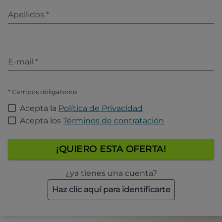
Apellidos
*
E-mail
*
* Campos obligatorios
Acepta la
Política de Privacidad
Acepta los
Términos de contratación
¡QUIERO ESTA OFERTA!
¿ya tienes una cuenta?
Haz clic aquí para identificarte