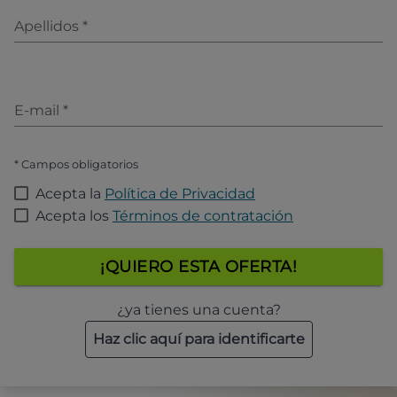
Apellidos
*
E-mail
*
* Campos obligatorios
Acepta la
Política de Privacidad
Acepta los
Términos de contratación
¡QUIERO ESTA OFERTA!
¿ya tienes una cuenta?
Haz clic aquí para identificarte