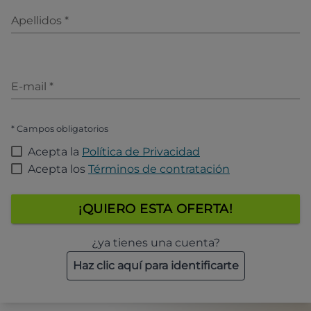
Apellidos
*
E-mail
*
* Campos obligatorios
Acepta la
Política de Privacidad
Acepta los
Términos de contratación
¡QUIERO ESTA OFERTA!
¿ya tienes una cuenta?
Haz clic aquí para identificarte