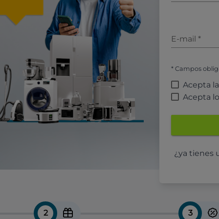
E-mail
*
* Campos oblig
Acepta l
Acepta l
¿ya tienes
2
3