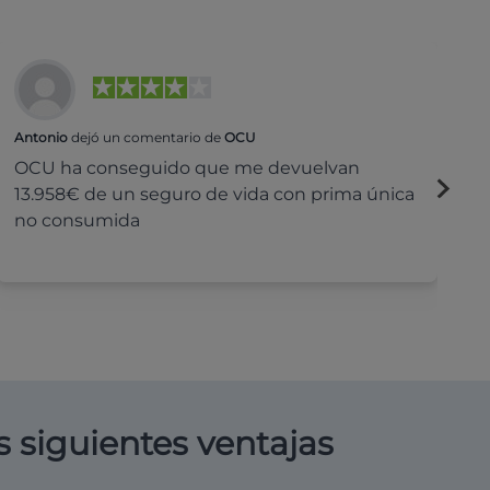
Antonio
dejó un comentario de
OCU
Na
OCU ha conseguido que me devuelvan
H
13.958€ de un seguro de vida con prima única
c
no consumida
s siguientes ventajas