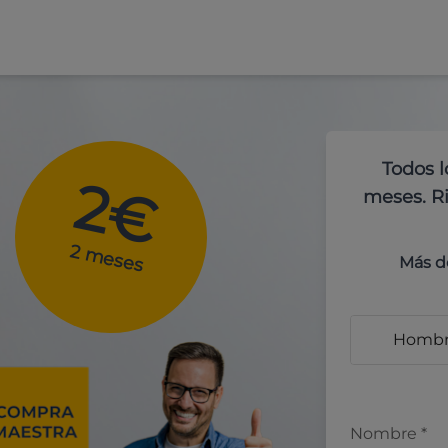
Todos l
2€
meses. Ri
2 meses
Más d
Homb
Nombre
*