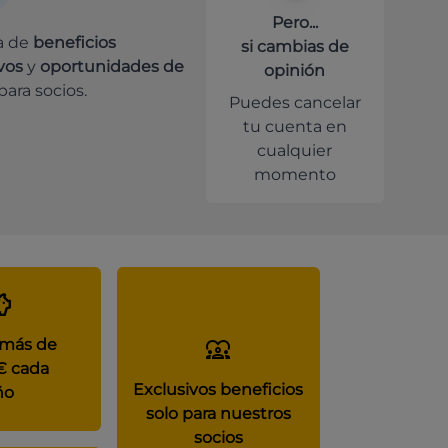
Pero...
a de
beneficios
si cambias de
vos
y
oportunidades de
opinión
para socios.
Puedes cancelar
tu cuenta en
cualquier
momento
 más de
€ cada
Exclusivos beneficios
ño
solo para nuestros
socios