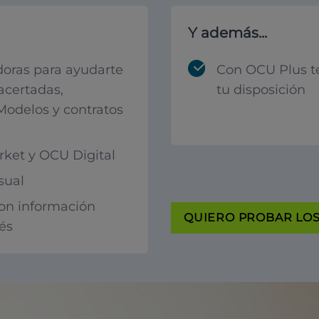
Y además...
oras para ayudarte
Con OCU Plus t
acertadas,
tu disposición
 Modelos y contratos
ket y OCU Digital
sual
con información
QUIERO PROBAR LOS 
rés