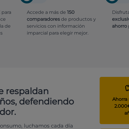
€
para
Accede a más de
150
Disfrut
ece
comparadores
de productos y
exclusi
da de
servicios con información
ahorro
es
imparcial para elegir mejor.
e respaldan
años, defendiendo
Ahorra
2.000
dor.
a
 consumo, luchamos cada día